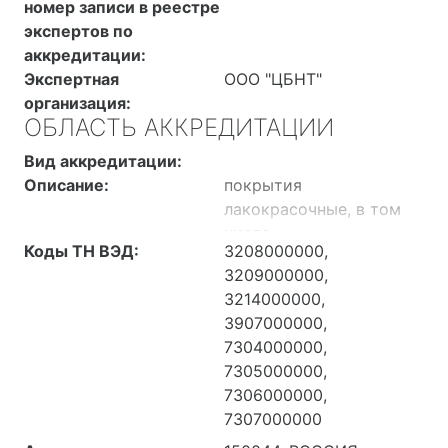
номер записи в реестре
экспертов по
аккредитации:
Экспертная
ООО "ЦБНТ"
организация:
ОБЛАСТЬ АККРЕДИТАЦИИ
Вид аккредитации:
Описание:
покрытия
лакокрасочные, в том
числе
Коды ТН ВЭД:
3208000000,
порошковые,порошковые
3209000000,
краски и покрытия на
3214000000,
их основе, трубы
3907000000,
стальные с
7304000000,
антикоррозионными
7305000000,
покрытиями
7306000000,
7307000000