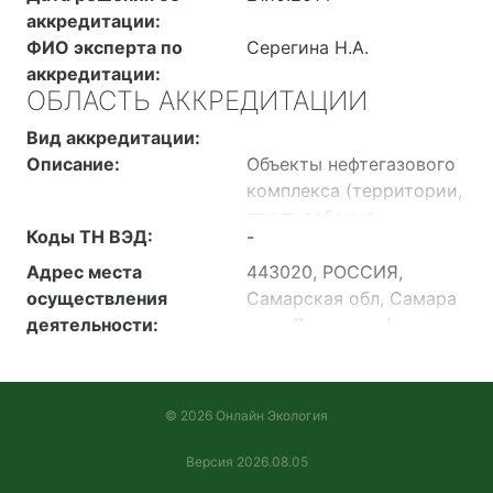
аккредитации:
ФИО эксперта по
Серегина Н.А.
аккредитации:
ОБЛАСТЬ АККРЕДИТАЦИИ
Вид аккредитации:
Описание:
Объекты нефтегазового
комплекса (территории,
грунт, рабочие
Коды ТН ВЭД:
-
помещения,
оборудование).
Адрес места
443020, РОССИЯ,
Производственные
осуществления
Самарская обл, Самара
отходы на объектах
деятельности:
г, ул. Ленинская/
нефтегазового
Ленинградская, дом
комплекса. Участки под
56/100, 2 этаж, офис 72,
застройку. Помещения
помещения 79, 80
© 2026 Онлайн Экология
(жилые, общественные,
коммунальные). Отходы
Версия 2026.08.05
промышленного