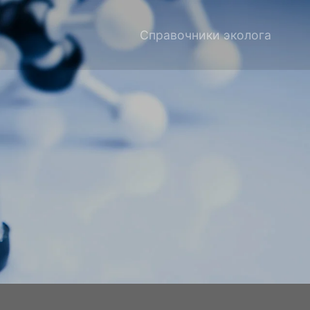
Справочники эколога