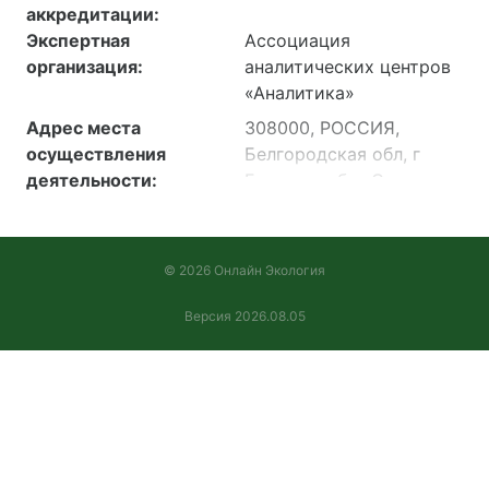
аккредитации:
Экспертная
Ассоциация
организация:
аналитических центров
«Аналитика»
Адрес места
308000, РОССИЯ,
осуществления
Белгородская обл, г
деятельности:
Белгород, б-р Свято-
Троицкий, дом 17, этаж
5, офис 510
308009, РОССИЯ,
© 2026 Онлайн Экология
Белгородская обл, г
Белгород, б-р Свято-
Версия 2026.08.05
Троицкий, дом 17, этаж
5, офис 510/2
308009, РОССИЯ,
Белгородская обл, г
Белгород, б-р Свято-
Троицкий, дом 17,