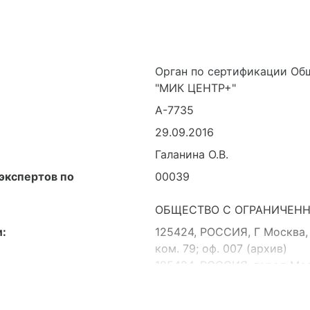
Орган по сертификации Об
"МИК ЦЕНТР+"
А-7735
29.09.2016
Галанина О.В.
экспертов по
00039
ОБЩЕСТВО С ОГРАНИЧЕНН
:
125424, РОССИЯ, Г Москва, 
ком. 79; оф. 007 (архив)
125424, РОССИЯ, город Моск
I, комн. 4, 5; оф. 410.