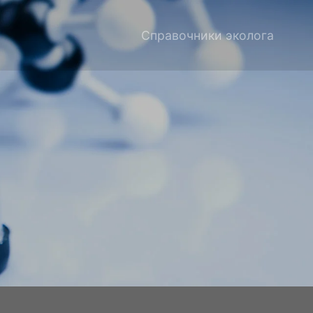
Справочники эколога