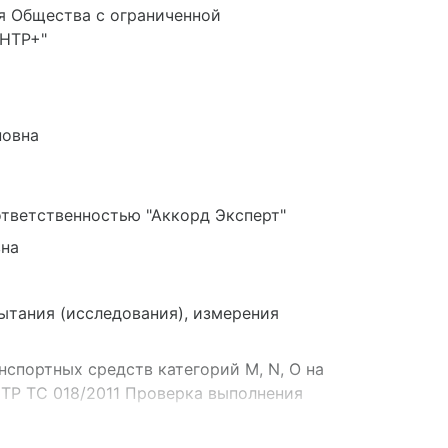
я Общества с ограниченной
ЕНТР+"
новна
тветственностью "Аккорд Эксперт"
на
ытания (исследования), измерения
спортных средств категорий M, N, O на
ТР ТС 018/2011 Проверка выполнения
ранспортным средствам