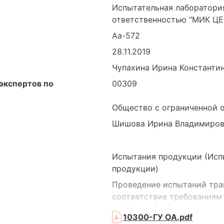
Испытательная лаборатори
ответственностью "МИК Ц
Аа-572
28.11.2019
Чупахина Ирина Константи
экспертов по
00309
Общество с ограниченной о
Шишова Ирина Владимиров
Испытания продукции (Исп
продукции)
Проведение испытаний тран
соответствие требованиям 
требований к единичным т
10300-ГУ ОА.pdf