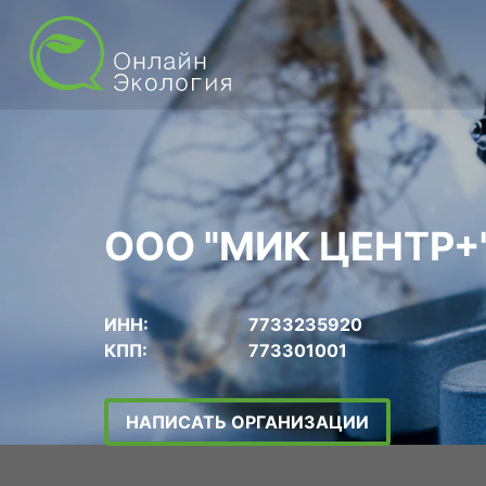
ООО "МИК ЦЕНТР+
ИНН:
7733235920
КПП:
773301001
НАПИСАТЬ ОРГАНИЗАЦИИ