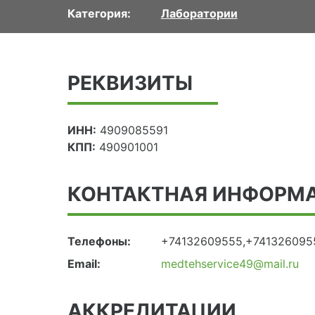
Категория:
Лаборатории
РЕКВИЗИТЫ
ИНН:
4909085591
КПП:
490901001
КОНТАКТНАЯ ИНФОРМ
Телефоны:
+74132609555,+741326095
Email:
medtehservice49@mail.ru
АККРЕДИТАЦИИ