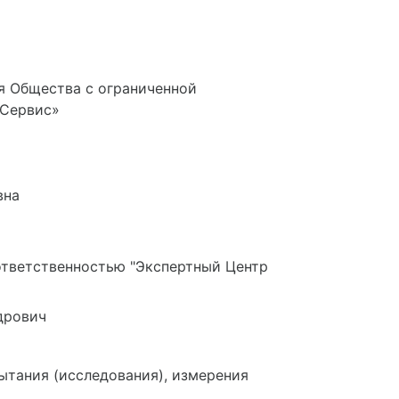
я Общества с ограниченной
хСервис»
вна
ответственностью "Экспертный Центр
дрович
ытания (исследования), измерения