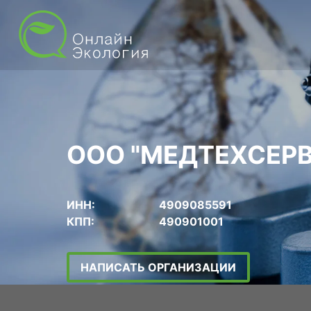
ООО "МЕДТЕХСЕР
ИНН:
4909085591
КПП:
490901001
НАПИСАТЬ ОРГАНИЗАЦИИ