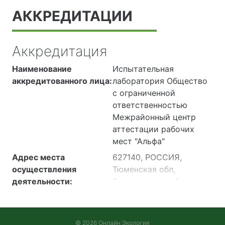
АККРЕДИТАЦИИ
Аккредитация
Наименование
Испытательная
аккредитованного лица:
лаборатория Общество
с ограниченной
ответственностью
Межрайонный центр
аттестации рабочих
мест "Альфа"
Адрес места
627140, РОССИЯ,
осуществления
Тюменская обл,
деятельности:
Заводоуковский р-н,
город Заводоуковск, ул.
Береговая, Здание 29, 2
этаж, помещение №1,
© 2026 Онлайн Экология