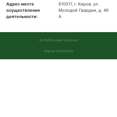
естественные
Адрес места
610017, г. Киров, ул.
ландшафты
осуществления
Молодой Гвардии, д. 46
Вентиляционные
деятельности:
А
системы зданий и
сооружений.
Аэродинамические
характеристики
© 2026 Онлайн Экология
газопылевых потоков в
Версия 2026.08.05
промышленных
выбросах в атмосферу.
Системы
противодымной защиты
зданий и сооружений.