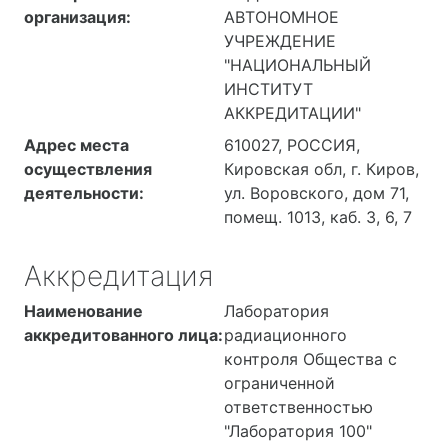
организация:
АВТОНОМНОЕ
жилых, общественных,
УЧРЕЖДЕНИЕ
промышленных и
"НАЦИОНАЛЬНЫЙ
сельскохозяйственных
ИНСТИТУТ
зданий и сооружений.
АККРЕДИТАЦИИ"
Физические,
химические,
Адрес места
610027, РОССИЯ,
биологические факторы,
осуществления
Кировская обл, г. Киров,
факторы трудового
деятельности:
ул. Воровского, дом 71,
процесса. Персонал.
помещ. 1013, каб. 3, 6, 7
Территории
промышленной,
Аккредитация
производственной зоны
Наименование
Лаборатория
(рабочие участки и
аккредитованного лица:
радиационного
площадки), жилой зоны,
контроля Общества с
участков застройки,
ограниченной
сельскохозяйственные
ответственностью
земли, рекреационные
"Лаборатория 100"
территории,