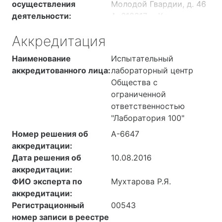
осуществления
Молодой Гвардии, д. 46
деятельности:
А; 610017, г. Киров, ул.
Молодой Гвардии, д. 43
Аккредитация
Б; 614016, г. Пермь, ул.
Куйбышева, д. 47; 614017,
Наименование
Испытательный
г. Пермь, ул. Ким, д. 77
аккредитованного лица:
лабораторный центр
Общества с
ограниченной
ответственностью
"Лаборатория 100"
Номер решения об
А-6647
аккредитации:
Дата решения об
10.08.2016
аккредитации:
ФИО эксперта по
Мухтарова Р.Я.
аккредитации:
Регистрационный
00543
номер записи в реестре