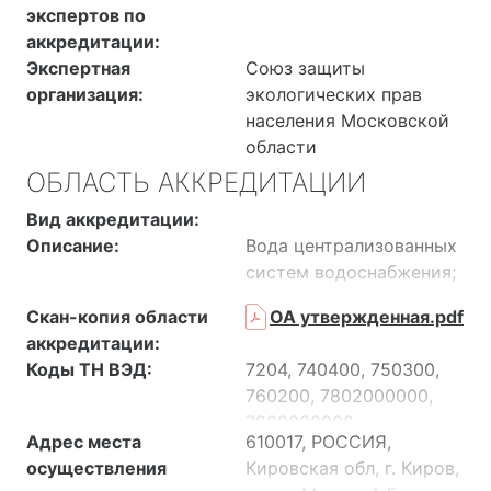
экспертов по
аккредитации:
Экспертная
Союз защиты
организация:
экологических прав
населения Московской
области
ОБЛАСТЬ АККРЕДИТАЦИИ
Вид аккредитации:
Описание:
Вода централизованных
систем водоснабжения;
вода источников
Скан-копия области
ОА утвержденная.pdf
централизованного и
аккредитации:
нецентрализованного
Коды ТН ВЭД:
7204, 740400, 750300,
водоснабжения; вода
760200, 7802000000,
открытых водоёмов;
7902000000,
вода природная
Адрес места
610017, РОССИЯ,
8002000000,
(поверхностная,
осуществления
Кировская обл, г. Киров,
8101970000,
подземная); вода