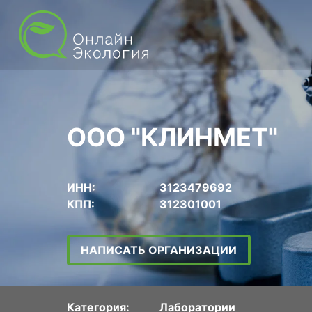
ООО "КЛИНМЕТ"
ИНН:
3123479692
КПП:
312301001
НАПИСАТЬ ОРГАНИЗАЦИИ
Категория:
Лаборатории