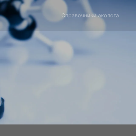
Справочники эколога