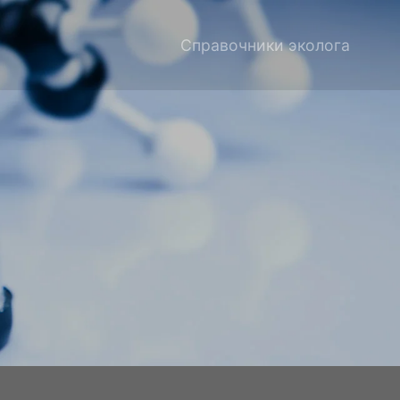
Справочники эколога