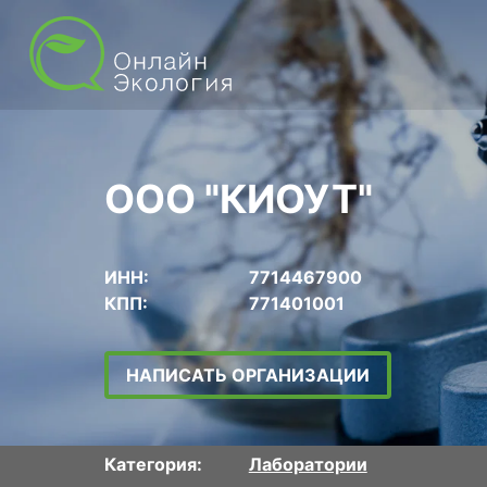
ООО "КИОУТ"
ИНН:
7714467900
КПП:
771401001
НАПИСАТЬ ОРГАНИЗАЦИИ
Категория:
Лаборатории