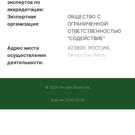
экспертов по
аккредитации:
Экспертная
ОБЩЕСТВО С
организация:
ОГРАНИЧЕННОЙ
ОТВЕТСТВЕННОСТЬЮ
"СОДЕЙСТВИЕ"
Адрес места
423800, РОССИЯ,
осуществления
Татарстан Респ,
деятельности:
Набережные Челны г,
Казанский пр-кт, здание
252А/1, часть
помещений Склад
© 2026 Онлайн Экология
(логистический
терминал I очередь),
Версия 2026.08.05
литера Б, помещение 1Н
(офисное помещение и
испытательный участок)