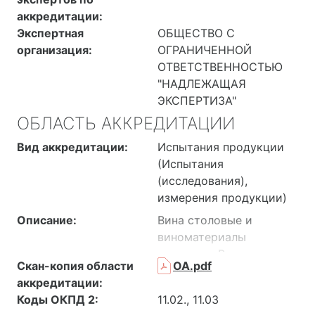
аккредитации:
Экспертная
ОБЩЕСТВО С
организация:
ОГРАНИЧЕННОЙ
ОТВЕТСТВЕННОСТЬЮ
"НАДЛЕЖАЩАЯ
ЭКСПЕРТИЗА"
ОБЛАСТЬ АККРЕДИТАЦИИ
Вид аккредитации:
Испытания продукции
(Испытания
(исследования),
измерения продукции)
Описание:
Вина столовые и
виноматериалы
столовые. Вина
Скан-копия области
ОА.pdf
фруктовые столовые и
аккредитации:
виноматериалы
Коды ОКПД 2:
11.02., 11.03
фруктовые столовые.