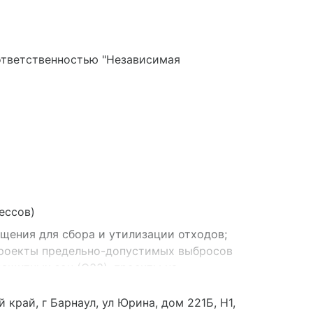
ответственностью "Независимая
ессов)
щения для сбора и утилизации отходов;
проекты предельно-допустимых выбросов
защитных зон (СЗЗ), проекты на
кая и иная документация; условия
ности (работ, услуг, эксплуатации
край, г Барнаул, ул Юрина, дом 221Б, Н1,