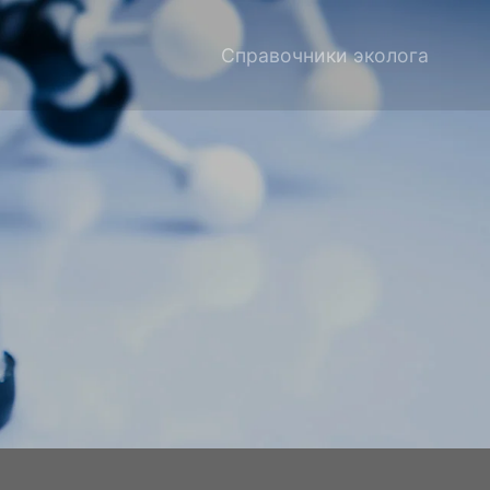
Справочники эколога