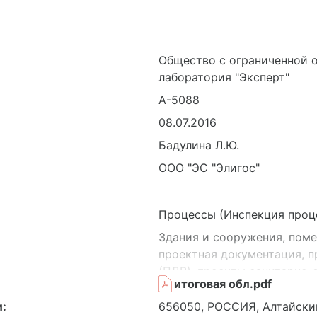
Общество с ограниченной 
лаборатория "Эксперт"
А-5088
08.07.2016
Бадулина Л.Ю.
ООО "ЭС "Элигос"
Процессы (Инспекция проц
Здания и сооружения, поме
проектная документация, 
(ПДВ), проекты санитарно-
итоговая обл.pdf
размещение ПРТО, техничес
осуществления вида деятель
:
656050, РОССИЯ, Алтайский 