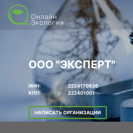
ООО "ЭКСПЕРТ"
ИНН:
2224170926
КПП:
222401001
НАПИСАТЬ ОРГАНИЗАЦИИ