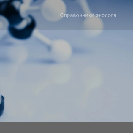
Справочники эколога