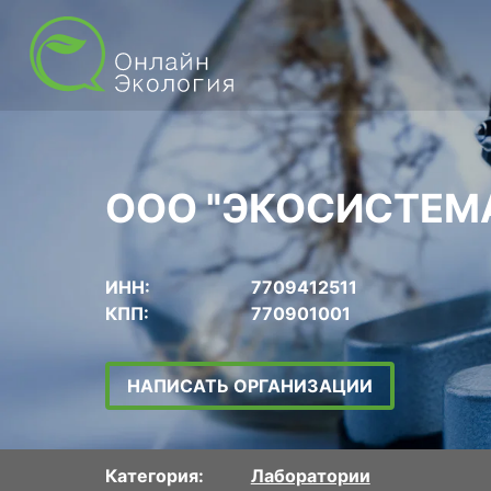
ООО "ЭКОСИСТЕМ
ИНН:
7709412511
КПП:
770901001
НАПИСАТЬ ОРГАНИЗАЦИИ
Категория:
Лаборатории