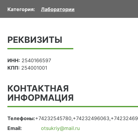
Категория:
Лаборатории
РЕКВИЗИТЫ
ИНН:
2540166597
КПП:
254001001
КОНТАКТНАЯ
ИНФОРМАЦИЯ
Телефоны:
+74232545780,+74232496063,+7423246
Email:
otsukriy@mail.ru