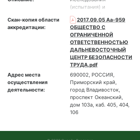
(испытания) и
измерения физических
Скан-копия области
2017.09.05 Аа-959
и, химических
аккредитации:
ОБЩЕСТВО С
факторов,оценка
ОГРАНИЧЕННОЙ
факторов трудового
ОТВЕТСТВЕННОСТЬЮ
процесса, оценка
ДАЛЬНЕВОСТОЧНЫЙ
биологического
ЦЕНТР БЕЗОПАСНОСТИ
фактора, оценка
ТРУДА.pdf
травмоопасности,
оценка эффективности
Адрес места
690002, РОССИЯ,
средств
осуществления
Приморский край,
индивидуальной
деятельности:
город Владивосток,
защиты.
проспект Океанский,
дом 103а, каб. 405, 404,
106