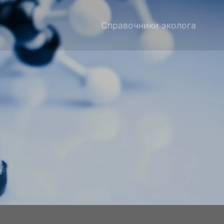
Справочники эколога