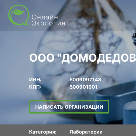
ООО "ДОМОДЕДОВ
ИНН:
5009097148
КПП:
500901001
НАПИСАТЬ ОРГАНИЗАЦИИ
Категория:
Лаборатории