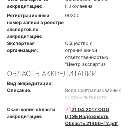
аккредитации:
Николаевна
Регистрационный
00300
номер записи в реестре
экспертов по
аккредитации:
Экспертная
Общество с
организация:
ограниченной
ответственностью
"Центр экспертиз"
ОБЛАСТЬ АККРЕДИТАЦИИ
Вид аккредитации:
Описание:
Вода централизованных
систем питьевого
водоснабжения, вода
Скан-копия области
21.04.2017 ООО
подземных и
аккредитации:
ЦТЭБ Надежность
поверхностных
Область 21466-ГУ.pdf
источников