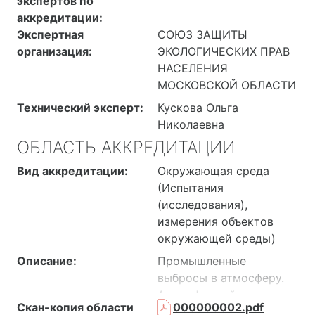
экспертов по
аккредитации:
Экспертная
СОЮЗ ЗАЩИТЫ
организация:
ЭКОЛОГИЧЕСКИХ ПРАВ
НАСЕЛЕНИЯ
МОСКОВСКОЙ ОБЛАСТИ
Технический эксперт:
Кускова Ольга
Николаевна
ОБЛАСТЬ АККРЕДИТАЦИИ
Вид аккредитации:
Окружающая среда
(Испытания
(исследования),
измерения объектов
окружающей среды)
Описание:
Промышленные
выбросы в атмосферу.
Атмосферный воздух.
Скан-копия области
000000002.pdf
Воздух рабочей зоны.