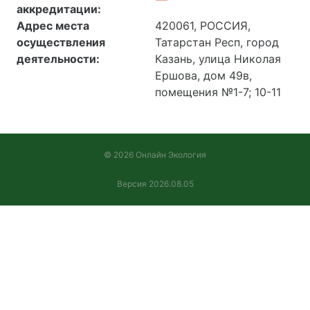
аккредитации:
Вода питьевая,
Адрес места
420061, РОССИЯ,
поверхностная, сточная,
осуществления
Татарстан Респ, город
природная. Санитарно-
деятельности:
Казань, улица Николая
защитная зона,
Ершова, дом 49в,
селитебная территория.
помещения №1-7; 10-11
Помещения жилых и
общественных зданий.
Рабочее место. Рабочие
места пользователей
© 2026 Онлайн Экология
ПЭВМ, дисплеи. Рабочие
места,
Версия 2026.08.05
производственные
объекты, общественные
помещения, воздух
замкнутых помещений.
Сточные, очищенные
воды, лед водоемов и
водотоков,