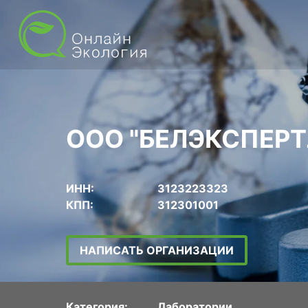
ООО "БЕЛЭКСПЕР
ИНН:
3123223323
КПП:
312301001
НАПИСАТЬ ОРГАНИЗАЦИИ
Категория:
Лаборатории