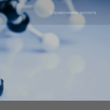
Справочники эколога