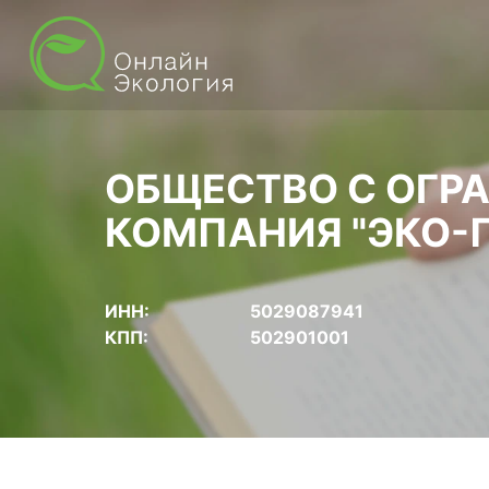
ОБЩЕСТВО С ОГР
КОМПАНИЯ "ЭКО-
ИНН:
5029087941
КПП:
502901001