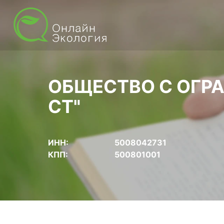
ОБЩЕСТВО С ОГР
СТ"
ИНН:
5008042731
КПП:
500801001