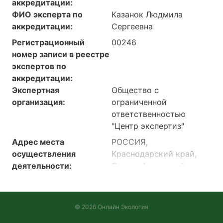
аккредитации:
ФИО эксперта по
Казанок Людмила
аккредитации:
Сергеевна
Регистрационный
00246
номер записи в реестре
экспертов по
аккредитации:
Экспертная
Общество с
организация:
ограниченной
ответственностью
"Центр экспертиз"
Адрес места
РОССИЯ,
осуществления
Краснодарский край,
деятельности:
Сочи г, Адлерский р-н,
очистные сооружения
канализации, Литера А–
Административно-
© 2026 Онлайн Экология
бытовой корпус