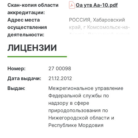
Скан-копия области
Оа утв Аа-10.pdf
аккредитации:
Адрес места
РОССИЯ, Хабаровский
осуществления
край, г Комсомольск-на-
деятельности:
Амуре, Ленинский округ,
микрорайон
ЛИЦЕНЗИИ
Менделеева, городские
очистные сооружения
канализации
Номер:
27 00098
Дата выдачи:
21.12.2012
Выдан:
Межрегиональное управление
Федеральной службы по
надзору в сфере
природопользования по
Нижегородской области и
Республике Мордовия