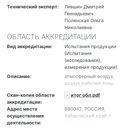
Технический эксперт:
Левшин Дмитрий
Геннадьевич
Полянская Ольга
Николаевна
ОБЛАСТЬ АККРЕДИТАЦИИ
Вид аккредитации:
Испытания продукции
(Испытания
(исследования),
измерения продукции)
Описание:
атмосферный воздух,
воздух рабочей зоны,
промышленные
Скан-копия области
итог обл.pdf
выбросы, воздух
аккредитации:
помещений жилых и
Адрес места
680042, РОССИЯ,
общественных зданий,
осуществления
Хабаровский край, г
вода природная, в том
деятельности:
Хабаровск, ул
числе поверхностная,