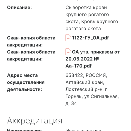
Описание:
Сыворотка крови
крупного рогатого
скота, Кровь крупного
рогатого скота
Скан-копия области
1122-ГУ_ОА.pdf
аккредитации:
Скан-копия области
ОА утв. приказом от
аккредитации:
20.05.2022 №
Аа-170.pdf
Адрес места
658422, РОССИЯ,
осуществления
Алтайский край,
деятельности:
Локтевский р-н, г
Горняк, ул Сигнальная,
д. 34
Аккредитация
Наименование
Испытательная