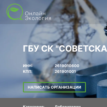
ГБУ СК "СОВЕТСК
ИНН:
2619010600
КПП:
261901001
НАПИСАТЬ ОРГАНИЗАЦИИ
Категория:
Лаборатории