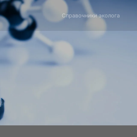
Справочники эколога