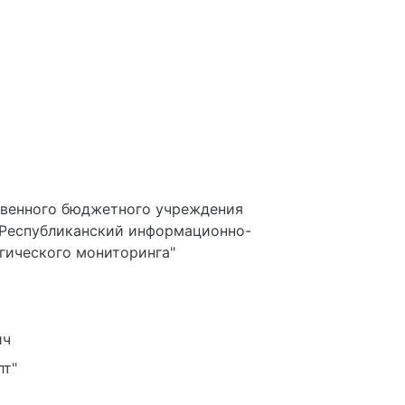
твенного бюджетного учреждения
 "Республиканский информационно-
гического мониторинга"
ич
лт"