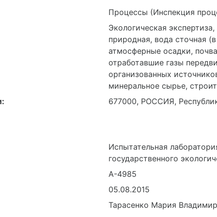
Процессы (Инспекция проц
Экологическая экспертиза,
природная, вода сточная (в
атмосферные осадки, почва
:
677000, РОССИЯ, Республика
отработавшие газы передв
организованных источников
минеральное сырье, строи
Испытательная лаборатори
государственного экологич
А-4985
05.08.2015
Тарасенко Мария Владими
экспертов по
00769