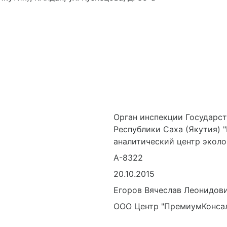
кутия), г.Якутск, микрорайон 202, корп. 18/2
утия), г.Алдан, ул. Кузнецова, д. 35-а
Орган инспекции Государс
Республики Саха (Якутия)
аналитический центр эколо
А-8322
20.10.2015
Егоров Вячеслав Леонидов
ООО Центр "ПремиумКонса