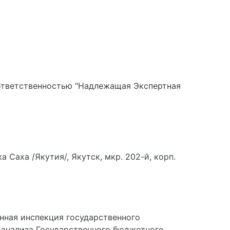
ответственностью "Надлежащая Экспертная
 Саха /Якутия/, Якутск, мкр. 202-й, корп.
нная инспекция государственного
 анализа Государственного бюджетного
а (Якутия) "Республиканский
кий центр экологического мониторинга"