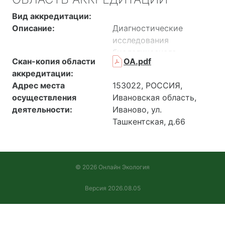
Вид аккредитации:
Описание:
Диагностические
исследования
биологического,
Скан-копия области
ОА.pdf
клинического материала
аккредитации:
методом ПЦР,
Адрес места
153022, РОССИЯ,
серологические,
осуществления
Ивановская область,
вирусологические
деятельности:
Иваново, ул.
исследования,
Ташкентская, д.66
радиологические,
органолептические,
физико-химические
исследования пищевых
© 2026 Онлайн Экология
продуктов,
паразитологические
Версия 2026.08.05
исследования.