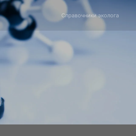
Справочники эколога