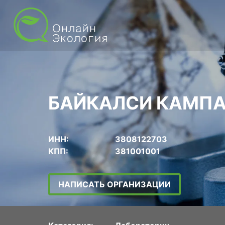
БАЙКАЛСИ КАМПА
ИНН:
3808122703
КПП:
381001001
НАПИСАТЬ ОРГАНИЗАЦИИ