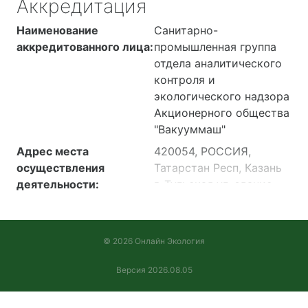
Аккредитация
Наименование
Санитарно-
аккредитованного лица:
промышленная группа
отдела аналитического
контроля и
экологического надзора
Акционерного общества
"Вакууммаш"
Адрес места
420054, РОССИЯ,
осуществления
Татарстан Респ, Казань
деятельности:
г, Тульская ул, здание
58, этаж 3 литейного
цеха по производству
чугунного и
© 2026 Онлайн Экология
алюминиевого литья
Версия 2026.08.05