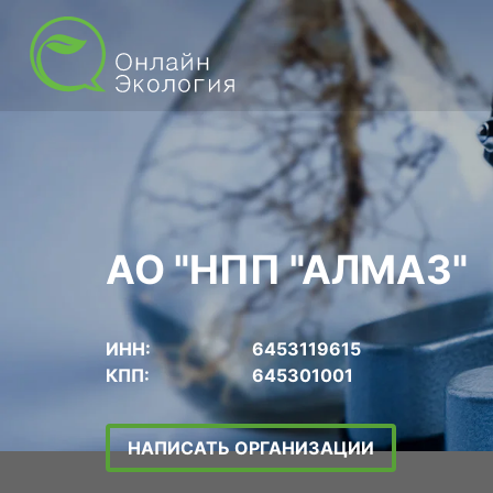
АО "НПП "АЛМАЗ"
ИНН:
6453119615
КПП:
645301001
НАПИСАТЬ ОРГАНИЗАЦИИ