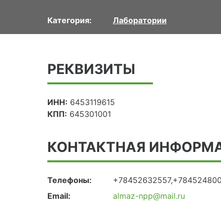
Категория:
Лаборатории
РЕКВИЗИТЫ
ИНН:
6453119615
КПП:
645301001
КОНТАКТНАЯ ИНФОРМ
Телефоны:
+78452632557,+78452480
Email:
almaz-npp@mail.ru