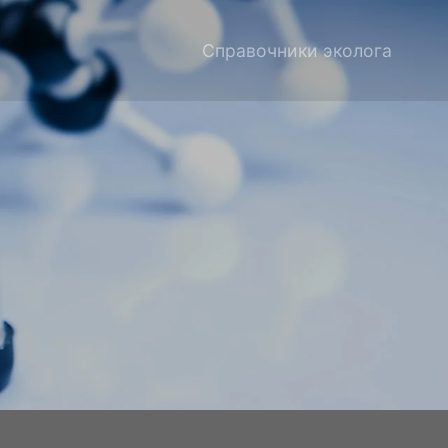
Справочники эколога