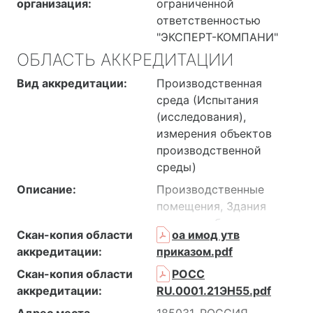
организация:
ограниченной
ответственностью
"ЭКСПЕРТ-КОМПАНИ"
ОБЛАСТЬ АККРЕДИТАЦИИ
Вид аккредитации:
Производственная
среда (Испытания
(исследования),
измерения объектов
производственной
среды)
Описание:
Производственные
помещения, Здания
жилые и общественные,
Скан-копия области
оа имод утв
Рабочие места, Рабочие
аккредитации:
приказом.pdf
места операторов,
снабженные средствами
Скан-копия области
POCC
отображения
аккредитации:
RU.0001.21ЭН55.pdf
информации на