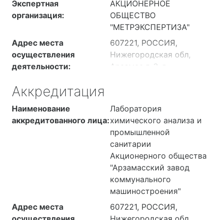
Экспертная
АКЦИОНЕРНОЕ
организация:
ОБЩЕСТВО
"МЕТРЭКСПЕРТИЗА"
Адрес места
607221, РОССИЯ,
осуществления
Нижегородская обл,
деятельности:
Арзамас г, 3-я
Вокзальная ул, дом 2,
Аккредитация
нежилое здание с
кадастровым номером
Наименование
Лаборатория
52:40:0102016:254,
аккредитованного лица:
химического анализа и
помещение 6
промышленной
санитарии
Акционерного общества
"Арзамасский завод
коммунального
машиностроения"
Адрес места
607221, РОССИЯ,
осуществления
Нижегородская обл,