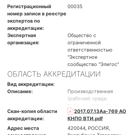
Регистрационный
00035
номер записи в реестре
экспертов по
аккредитации:
Экспертная
Общество с
организация:
ограниченной
ответственностью
"Экспертное
сообщество "Элигос"
ОБЛАСТЬ АККРЕДИТАЦИИ
Вид аккредитации:
Описание:
Производственная
(рабочая) среда.
Рабочие места. Воздух
Скан-копия области
2017.07.13Аа-769 АО
рабочей зоны.
аккредитации:
КНПО ВТИ.pdf
Сварочные аэрозоли.
Жилые, общественные и
Адрес места
420044, РОССИЯ,
производственные