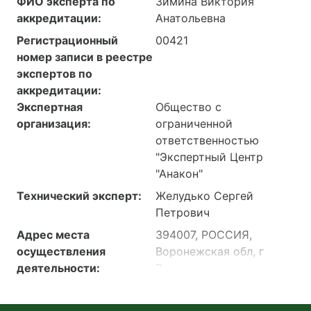
ФИО эксперта по
Зимина Виктория
аккредитации:
Анатольевна
Регистрационный
00421
номер записи в реестре
экспертов по
аккредитации:
Экспертная
Общество с
организация:
ограниченной
ответственностью
"Экспертный Центр
"Анакон"
Технический эксперт:
Желудько Сергей
Петрович
Адрес места
394007, РОССИЯ,
осуществления
Воронежская обл, г
деятельности:
Воронеж, пр-кт
Ленинский, дом 119,
корпус 3, 1-й этаж: пом.