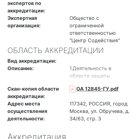
экспертов по
аккредитации:
Экспертная
Общество с
организация:
ограниченной
ответственностью
"Центр Содействия"
ОБЛАСТЬ АККРЕДИТАЦИИ
Вид аккредитации:
Описание:
1.Деятельность в
области защиты
информации, в том
Скан-копия области
ОА 12845-ГУ.pdf
числе: - проектирование
аккредитации:
СЗИ; - установка,
Адрес места
117342, РОССИЯ, город
пусконаладочные
осуществления
Москва, ул. Обручева, д.
работы и техническое
деятельности:
34/63, стр. 3
обслуживание систем и
средств защиты
Аккредитация
информации, в том