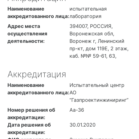
числе информационных
Наименование
испытательная
систем в защищенном
аккредитованного лица:
лаборатория
исполнении.
Адрес места
394007, РОССИЯ,
2.Проектирование
осуществления
Воронежская обл,
оснащения инженерно-
деятельности:
Воронеж г, Ленинский
техническими
пр-кт, дом 119Е, 2 этаж,
средствами охраны.
каб. №№ 59-61, 63,
3.Монтаж,
пусконаладочные
работы, ремонт и
Аккредитация
техническое
Наименование
Испытательный центр
обслуживание
аккредитованного лица:
АО
инженерно-технических
“Газпроектинжиниринг”
средств охраны.
Номер решения об
Аа-36
аккредитации:
Дата решения об
30.01.2020
аккредитации: