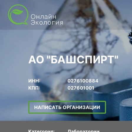
АО "БАШСПИРТ"
ИНН:
0276100884
КПП:
027601001
НАПИСАТЬ ОРГАНИЗАЦИИ
Категория:
Лаборатории