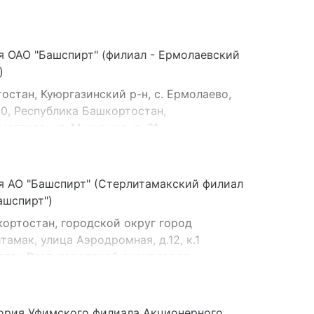
я ОАО "Башспирт" (филиал - Ермолаевский
)
остан, Куюргазинский р-н, с. Ермолаево,
360, Республика Башкортостан,
молаево, ул. Мичурина, д. 31
я АО "Башспирт" (Стерлитамакский филиал
ашспирт")
ортостан, городской округ город
амак, улица Аэродромная, д.12, к.1
тан Респ, городской округ город,
амак, ул. Производственная, д.1
тан Респ, городской округ город
амак, ул. Аэродромная, д.12
ория Уфимского филиала Акционерного