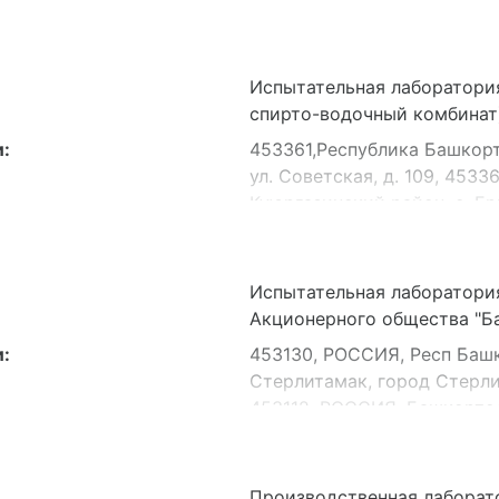
Испытательная лаборатори
спирто-водочный комбинат
:
453361,Республика Башкорт
ул. Советская, д. 109, 453
Куюргазинский район, с. Ер
Испытательная лаборатори
Акционерного общества "Б
:
453130, РОССИЯ, Респ Башк
Стерлитамак, город Стерлит
453112, РОССИЯ, Башкортос
Стерлитамак, город Стерлит
453130, РОССИЯ, Башкортос
Стерлитамак, город Стерлит
Производственная лаборат