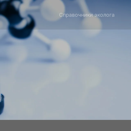
Справочники эколога