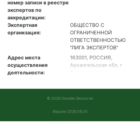
номер записи в реестре
экспертов по
аккредитации:
Экспертная
ОБЩЕСТВО С
организация:
ОГРАНИЧЕННОЙ
ОТВЕТСТВЕННОСТЬЮ
"ЛИГА ЭКСПЕРТОВ"
Адрес места
163001, РОССИЯ,
осуществления
Архангельская обл, г
деятельности:
Архангельск,
набережная Северной
Двины, дом 120,
Главный
© 2026 Онлайн Экология
производственный
корпус
Версия 2026.08.05
163001, РОССИЯ,
Архангельская обл, г
Архангельск,
набережная Северной