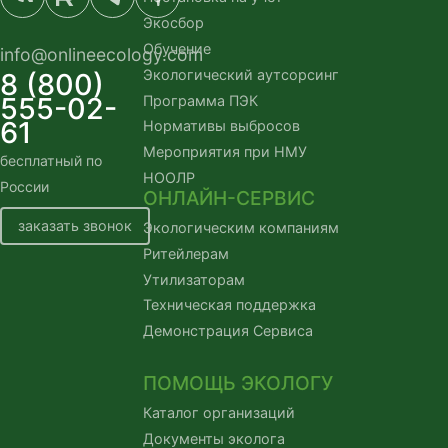
Экосбор
Обучение
info@onlineecology.com
Экологический аутсорсинг
8 (800)
555-02-
Программа ПЭК
61
Нормативы выбросов
Мероприятия при НМУ
бесплатный по
НООЛР
России
ОНЛАЙН-СЕРВИС
заказать звонок
Экологическим компаниям
Ритейлерам
Утилизаторам
Техническая поддержка
Демонстрация Сервиса
ПОМОЩЬ ЭКОЛОГУ
Каталог организаций
Документы эколога