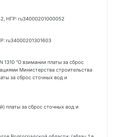
42, НГР: ru34000201000052
НГР: ru34000201301603
N 1310 "О взимании платы за сброс
дациями Министерства строительства
аты за сброс сточных вод и
) платы за сброс сточных вод и
ов Волгоградской области: (абзац 1 в