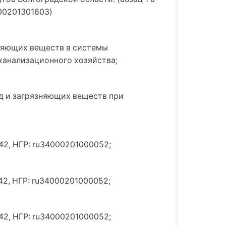
000201301603)
зняющих веществ в системы
канализационного хозяйства;
д и загрязняющих веществ при
42, НГР: ru34000201000052;
42, НГР: ru34000201000052;
42, НГР: ru34000201000052;