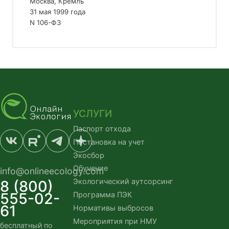
Москва, Кремль
31 мая 1999 года
N 106-ФЗ
УСЛУГИ
Паспорт отхода
Постановка на учет
Экосбор
Обучение
info@onlineecology.com
Экологический аутсорсинг
8 (800)
555-02-
Программа ПЭК
61
Нормативы выбросов
Мероприятия при НМУ
бесплатный по 