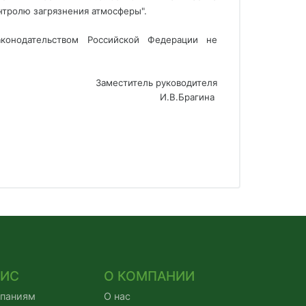
онтролю загрязнения атмосферы".
конодательством Российской Федерации не
Заместитель руководителя
И.В.Брагина 
ВИС
О КОМПАНИИ
мпаниям
О нас