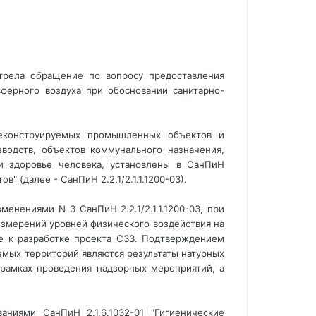
трела обращение по вопросу предоставления
сферного воздуха при обосновании санитарно-
реконструируемых промышленных объектов и
зводств, объектов коммунального назначения,
 и здоровье человека, установлены в СанПиН
" (далее - СанПиН 2.2.1/2.1.1.1200-03).
зменениями N 3 СанПиН 2.2.1/2.1.1.1200-03, при
измерений уровней физического воздействия на
ие к разработке проекта СЗЗ. Подтверждением
емых территорий являются результаты натурных
 рамках проведения надзорных мероприятий, а
аниями СанПиН 2.1.6.1032-01 "Гигиенические