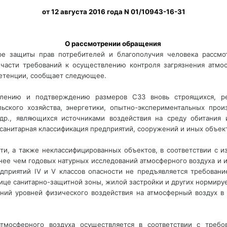
от 12 августа 2016 года N 01/10943-16-31
О рассмотрении обращения 
ре защиты прав потребителей и благополучия человека рассмо
 части требований к осуществлению контроля загрязнения атмо
мпетенции, сообщает следующее.
овлению и подтверждению размеров СЗЗ вновь строящихся, 
ельского хозяйства, энергетики, опытно-экспериментальных прои
 др., являющихся источниками воздействия на среду обитания
 санитарная классификация предприятий, сооружений и иных объектов
ности, а также неклассифицированных объектов, в соответствии с и
ее чем годовых натурных исследований атмосферного воздуха и 
дприятий IV и V классов опасности не предъявляется требован
ице санитарно-защитной зоны, жилой застройки и других нормиру
ний уровней физического воздействия на атмосферный воздух в
тмосферного воздуха осуществляется в соответствии с требов