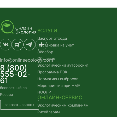
УСЛУГИ
Паспорт отхода
Постановка на учет
Экосбор
Обучение
info@onlineecology.com
Экологический аутсорсинг
8 (800)
555-02-
Программа ПЭК
61
Нормативы выбросов
Мероприятия при НМУ
бесплатный по 
НООЛР
России
ОНЛАЙН-СЕРВИС
заказать звонок
Экологическим компаниям
Ритейлерам