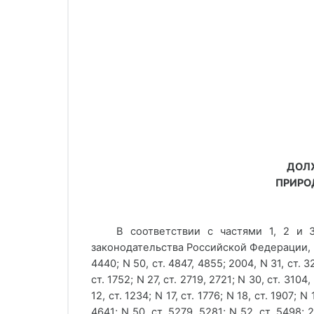
ДОЛ
ПРИРО
В соответствии с частями 1, 2 и 
законодательства Российской Федерации, 2002, 
4440; N 50, ст. 4847, 4855; 2004, N 31, ст. 32
ст. 1752; N 27, ст. 2719, 2721; N 30, ст. 3104, 
12, ст. 1234; N 17, ст. 1776; N 18, ст. 1907; 
4641; N 50, ст. 5279, 5281; N 52, ст. 5498; 20