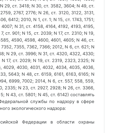
 N 29, ст. 3418; N 30, ст. 3582, 3604; N 49, ст.
 2759, 2767, 2776; N 26, ст. 3120, 3122, 3131,
6, 6412; 2010, N 1, ст. 1; N 15, ст. 1743, 1751;
, 4007; N 31, ст. 4158, 4164, 4192, 4193, 4195,
7, ст. 901; N 15, ст. 2039; N 17, ст. 2310; N 19,
 4585, 4590, 4598, 4600, 4601, 4605; N 46, ст.
, 7352, 7355, 7362, 7366; 2012, N 6, ст. 621; N
268; N 29, ст. 3996; N 31, ст. 4320, 4322, 4330;
; N 17, ст. 2029; N 19, ст. 2319, 2323, 2325; N
26, 4029, 4030, 4031, 4032, 4034, 4035, 4036,
33, 5643; N 48, ст. 6159, 6161, 6163, 6165; N
94, 6999, 7002; 2014, N 6, ст. 557, 558, 559,
0, 2335; N 23, ст. 2927, 2928; N 26, ст. 3366,
5; N 43, ст. 5801; N 45, ст. 6142) составлять
Федеральной службы по надзору в сфере
ого экологического надзора:
ссийской Федерации в области охраны