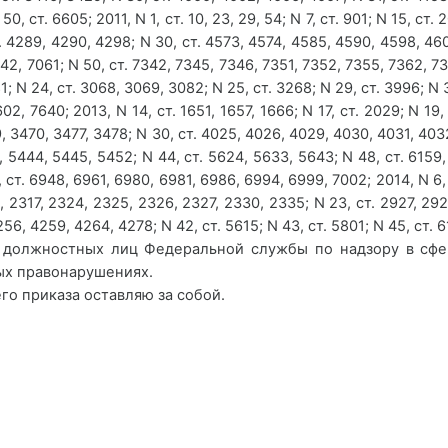
50, ст. 6605; 2011, N 1, ст. 10, 23, 29, 54; N 7, ст. 901; N 15, ст. 
т. 4289, 4290, 4298; N 30, ст. 4573, 4574, 4585, 4590, 4598, 460
42, 7061; N 50, ст. 7342, 7345, 7346, 7351, 7352, 7355, 7362, 7366
81; N 24, ст. 3068, 3069, 3082; N 25, ст. 3268; N 29, ст. 3996; N 
02, 7640; 2013, N 14, ст. 1651, 1657, 1666; N 17, ст. 2029; N 19
69, 3470, 3477, 3478; N 30, ст. 4025, 4026, 4029, 4030, 4031, 40
3, 5444, 5445, 5452; N 44, ст. 5624, 5633, 5643; N 48, ст. 6159,
 ст. 6948, 6961, 6980, 6981, 6986, 6994, 6999, 7002; 2014, N 6, с
0, 2317, 2324, 2325, 2326, 2327, 2330, 2335; N 23, ст. 2927, 292
56, 4259, 4264, 4278; N 42, ст. 5615; N 43, ст. 5801; N 45, ст.
ь должностных лиц Федеральной службы по надзору в сф
ых правонарушениях.
го приказа оставляю за собой.