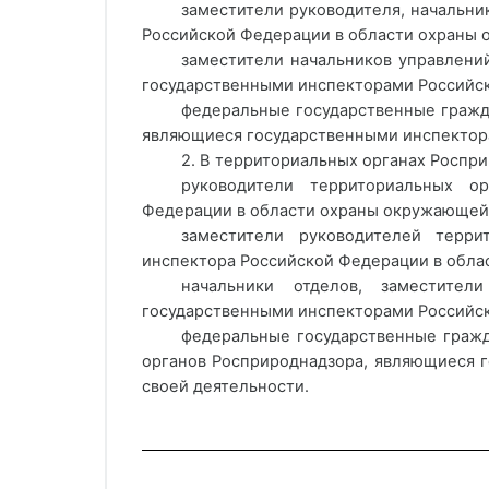
заместители руководителя, начальни
Российской Федерации в области охраны
заместители начальников управлени
государственными инспекторами Российс
федеральные государственные гражд
являющиеся государственными инспектор
2. В территориальных органах Роспр
руководители территориальных о
Федерации в области охраны окружающей 
заместители руководителей терри
инспектора Российской Федерации в обла
начальники отделов, заместител
государственными инспекторами Российск
федеральные государственные гражд
органов Росприроднадзора, являющиеся 
своей деятельности.