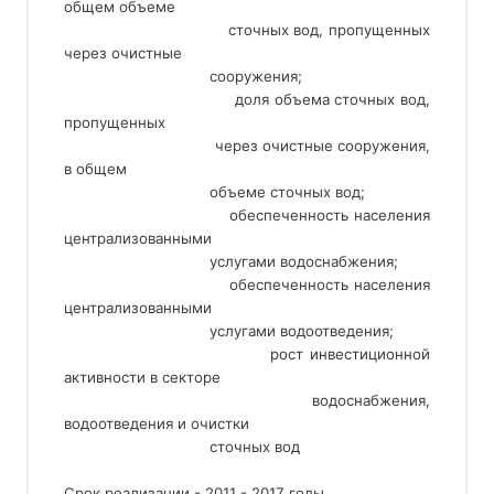
общем объеме
                                 сточных вод, пропущенных 
через очистные
                                 сооружения;
                                 доля объема сточных вод, 
пропущенных
                                 через очистные сооружения, 
в общем
                                 объеме сточных вод;
                                 обеспеченность населения 
централизованными
                                 услугами водоснабжения;
                                 обеспеченность населения 
централизованными
                                 услугами водоотведения;
                                 рост инвестиционной 
активности в секторе
                                 водоснабжения, 
водоотведения и очистки
                                 сточных вод
Срок реализации - 2011 - 2017 годы