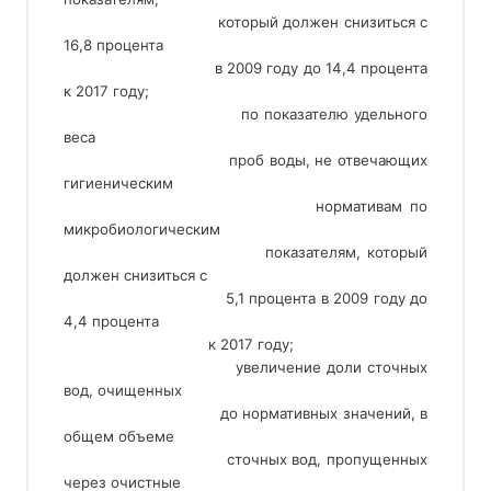
                                 который должен снизиться с 
16,8 процента
                                 в 2009 году до 14,4 процента 
к 2017 году;
                                 по показателю удельного 
веса
                                 проб воды, не отвечающих 
гигиеническим
                                 нормативам по 
микробиологическим
                                 показателям, который 
должен снизиться с
                                 5,1 процента в 2009 году до 
4,4 процента
                                 к 2017 году;
                                 увеличение доли сточных 
вод, очищенных
                                 до нормативных значений, в 
общем объеме
                                 сточных вод, пропущенных 
через очистные