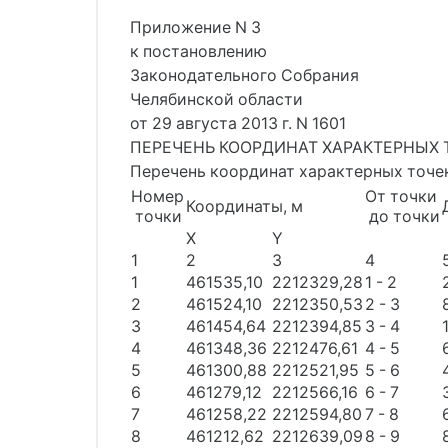
Приложение N 3
к постановлению
Законодательного Собрания
Челябинской области
от 29 августа 2013 г. N 1601
ПЕРЕЧЕНЬ КООРДИНАТ ХАРАКТЕРНЫХ ТОЧ
Перечень координат характерных точе
Номер
От точки
Координаты, м
точки
до точки
X
Y
1
2
3
4
1
461535,10
2212329,28
1 - 2
2
461524,10
2212350,53
2 - 3
3
461454,64
2212394,85
3 - 4
4
461348,36
2212476,61
4 - 5
5
461300,88
2212521,95
5 - 6
6
461279,12
2212566,16
6 - 7
7
461258,22
2212594,80
7 - 8
8
461212,62
2212639,09
8 - 9