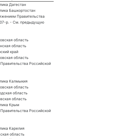
лика Дагестан
лика Башкортостан 
ряжением Правительства
807-р. - См. предыдущую
овская область
нская область
ский край
овская область 
Правительства Российской 
лика Калмыкия
овская область
одская область
вская область
лика Крым 
Правительства Российской 
лика Карелия
ская область