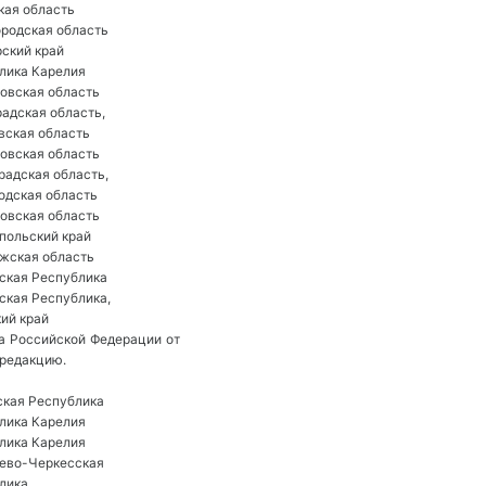
кая область
родская область
ский край
лика Карелия
овская область
адская область, 
вская область
овская область
радская область, 
одская область
овская область
польский край
жская область
ская Республика
ская Республика, 
ий край
 Российской Федерации от 
 редакцию. 
кая Республика
лика Карелия
лика Карелия
ево-Черкесская
лика