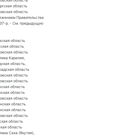
овская область
ргская область
овская область 
ряжением Правительства
807-р. - См. предыдущую
вская область
ская область
овская область
лика Карелия, 
дская область, 
радская область
овская область
овская область
ская область
ская область
овская область
нская область
нская область
овская область
ская область
кая область
ика Саха (Якутия), 