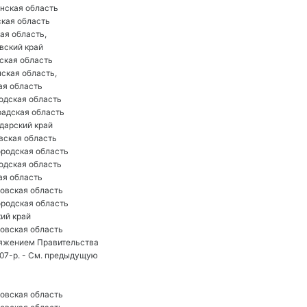
нская область
кая область
ая область, 
вский край
ская область
ская область, 
ая область
одская область
радская область
дарский край
вская область
родская область
одская область
ая область
овская область
родская область
ий край
овская область 
ряжением Правительства 
07-р. - См. предыдущую 
овская область