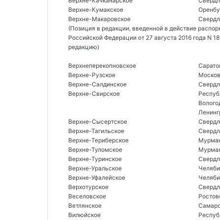
Верхне-Качканарское 
Свердл
Верхне-Кумакское 
Оренбу
Верхне-Макаровское 
Свердл
(Позиция в редакции, введенной в действие распо
Российской Федерации от 27 августа 2016 года N 1
редакцию)
Верхнеперекопновское 
Сарато
Верхне-Рузское 
Москов
Верхне-Салдинское 
Свердл
Верхне-Свирское 
Респуб
Волого
Ленинг
Верхне-Сысертское 
Свердл
Верхне-Тагильское 
Свердл
Верхне-Териберское 
Мурман
Верхне-Туломское 
Мурман
Верхне-Туринское 
Свердл
Верхне-Уральское 
Челяби
Верхне-Уфалейское 
Челяби
Верхотурское 
Свердл
Веселовское 
Ростов
Ветлянское 
Самарс
Вилюйское 
Республ