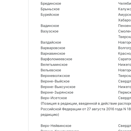
Брединское 
Челяби
Брыньское 
Калужс
Бурейское 
Амурск
Хабаро
Вадинское 
Пензен
Вазузское 
Смолен
Тверск
Валдайское 
Новгор
Варваровское 
Волгог
Варнавинское 
Красно
Варфоломеевское 
Сарато
Велетьминское 
Нижего
Вельевское 
Новгор
Верхневолжское 
Тверск
Верхне-Выйское 
Свердл
Верхне-Выксунское 
Нижего
Верхне-Зырянское 
Пермск
Верх-Исетское 
Свердл
(Позиция в редакции, введенной в действие распо
Российской Федерации от 27 августа 2016 года N 18
редакцию) 
Верх-Нейвинское 
Свердл