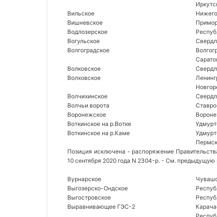
Иркутс
Вильское 
Нижего
Вишневское 
Примор
Водлозерское 
Респуб
Вогульское 
Свердл
Волгоградское 
Волгогр
Сарато
Волковское 
Свердл
Волховское 
Ленинг
Новгор
Волчихинское 
Свердл
Волчьи ворота 
Ставро
Воронежское 
Вороне
Воткинское на р.Вотке 
Удмурт
Воткинское на р.Каме 
Удмурт
Пермск
Позиция исключена - распоряжение Правительства
10 сентября 2020 года N 2304-р. - См. предыдущую
Вурнарское 
Чувашс
Выгозерско-Ондское 
Респуб
Выгостровское 
Респуб
Выравнивающее ГЭС-2 
Карача
Респуб