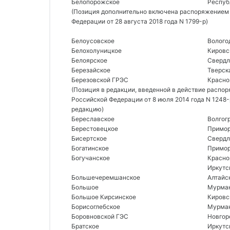
Белопорожское 
Респуб
(Позиция дополнительно включена распоряжением 
Федерации от 28 августа 2018 года N 1799-р) 
Белоусовское 
Волого
Белохолуницкое 
Кировс
Белоярское 
Свердл
Березайское 
Тверск
Березовской ГРЭС 
Красно
(Позиция в редакции, введенной в действие распо
Российской Федерации от 8 июля 2014 года N 1248
редакцию)
Береславское 
Волгог
Берестовецкое 
Примор
Бисертское 
Свердл
Богатинское 
Примор
Богучанское 
Красно
Иркутс
Большечеремшанское 
Алтайс
Большое 
Мурман
Большое Кирсинское 
Кировс
Борисоглебское 
Мурман
Боровновской ГЭС 
Новгор
Братское 
Иркутс