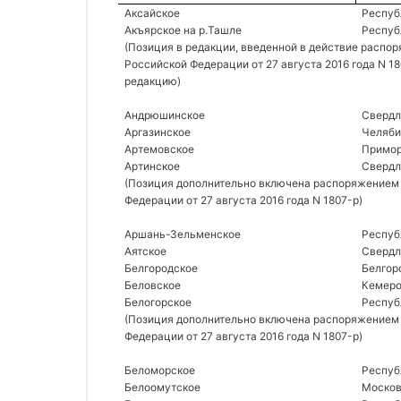
Аксайское 
Респуб
Акъярское на р.Ташле 
Респуб
(Позиция в редакции, введенной в действие распо
Российской Федерации от 27 августа 2016 года N 1
редакцию)
Андрюшинское 
Свердл
Аргазинское 
Челяби
Артемовское 
Примор
Артинское 
Свердл
(Позиция дополнительно включена распоряжением 
Федерации от 27 августа 2016 года N 1807-р) 
Аршань-Зельменское 
Респуб
Аятское 
Свердл
Белгородское 
Белгор
Беловское 
Кемеро
Белогорское 
Респуб
(Позиция дополнительно включена распоряжением 
Федерации от 27 августа 2016 года N 1807-р) 
Беломорское 
Респуб
Белоомутское 
Москов