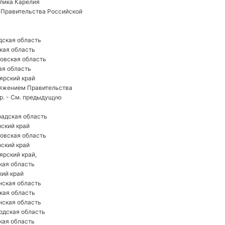
лика Карелия 
Правительства Российской 
дская область
кая область
овская область
ая область
ярский край 
ряжением Правительства
-р. - См. предыдущую
радская область
ский край
овская область
ский край
ярский край, 
кая область
кий край
ская область
кая область
ская область
одская область
кая область