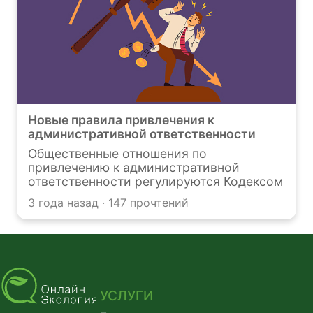
деятельность которого связана с
воздействием на природу. Нарушение
этих норм влечет за собой серьезную
ответственность — от административных
штрафов до уголовного преследования.
Новые правила привлечения к
административной ответственности
Общественные отношения по
привлечению к административной
ответственности регулируются Кодексом
об административных правонарушениях
3 года назад · 147 прочтений
(КоАП РФ). 14.07.2022 был опубликован
Федеральный закон № 290-ФЗ "О
внесении изменений в Кодекс
Российской Федерации об
административных правонарушениях и
статью 1 Федерального закона "О
внесении изменений в Кодекс
УСЛУГИ
Российской Федерации об