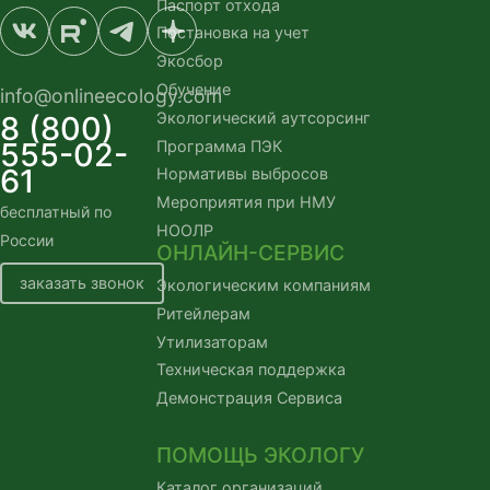
Паспорт отхода
административных правонарушениях".
Документом утверждается ряд важных
Постановка на учет
изменений, которые касаются и
Экосбор
природопользователей. О них мы и
Обучение
info@onlineecology.com
расскажем в этой статье.
Экологический аутсорсинг
8 (800)
555-02-
Программа ПЭК
61
Нормативы выбросов
Мероприятия при НМУ
бесплатный по
НООЛР
России
ОНЛАЙН-СЕРВИС
заказать звонок
Экологическим компаниям
Ритейлерам
Утилизаторам
Техническая поддержка
Демонстрация Сервиса
ПОМОЩЬ ЭКОЛОГУ
Каталог организаций