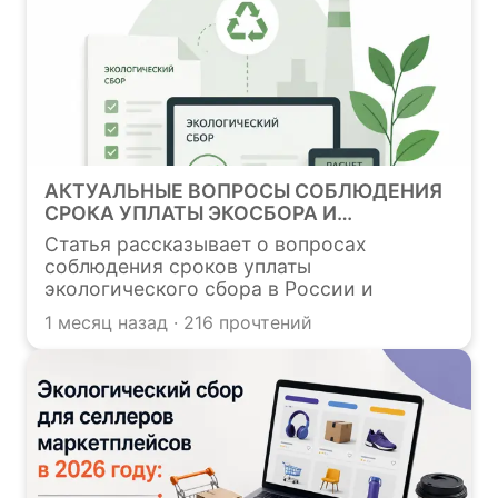
АКТУАЛЬНЫЕ ВОПРОСЫ СОБЛЮДЕНИЯ
СРОКА УПЛАТЫ ЭКОСБОРА И
ОТВЕТСТВЕННОСТИ ЗА ЕГО
Статья рассказывает о вопросах
НАРУШЕНИЕ Штрафы, судебная
соблюдения сроков уплаты
практика и способы защиты
экологического сбора в России и
ответственности за их нарушение. В ней
1 месяц назад · 216 прочтений
обсуждаются спорные моменты по
датам, штрафные санкции, судебная
практика и советы по минимизации
рисков.