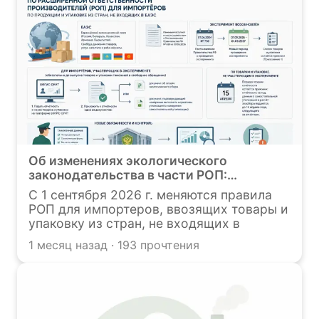
Об изменениях экологического
законодательства в части РОП:
возобновление эксперимента
С 1 сентября 2026 г. меняются правила
РОП для импортеров, ввозящих товары и
упаковку из стран, не входящих в
Евразийский экономический союз
1 месяц назад · 193 прочтения
(ЕАЭС). Основанием служит
Постановление Правительства РФ №650
от 30.05.2026 г., которое возобновляет
эксперимент по контролю утилизации.