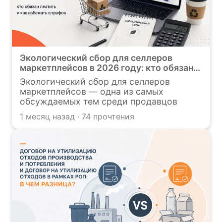
Экологический сбор для селлеров
маркетплейсов в 2026 году: кто обязан
платить и как избежать штрафов
Экологический сбор для селлеров
маркетплейсов — одна из самых
обсуждаемых тем среди продавцов
электронных торговых площадок. После
1 месяц назад · 74 прочтения
реформы расширенной ответственности
производителей (РОП) многие
предприниматели столкнулись с
вопросом: возникает ли обязанность по
уплате экологического сбора при
продаже товаров через маркетплейсы? В
этой статье разберем, кто из селлеров
обязан платить экологический сбор, в
каких случаях возникает обязанность в
рамках РОП, какие штрафы
предусмотрены за нарушения и что