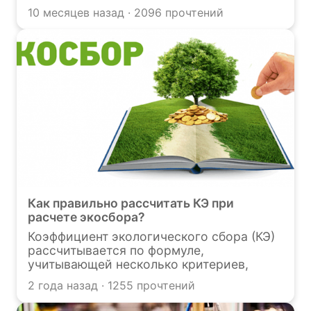
от 24.06.1998 № 89-ФЗ). Данный
10 месяцев назад · 2096 прочтений
механизм был введен в 2015 году с
целью стимулирования переработки
отходов и направлен на формирование
устойчивой системы их утилизации.
Узнайте о нём и заполнению отчётности в
данной статье.
Как правильно рассчитать КЭ при
расчете экосбора?
Коэффициент экологического сбора (КЭ)
рассчитывается по формуле,
учитывающей несколько критериев,
связанных со сложностью извлечения
2 года назад · 1255 прочтений
отходов от использования товаров для
дальнейшей утилизации, наличием