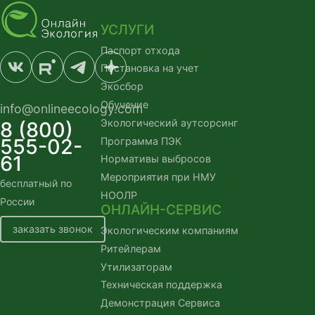
УСЛУГИ
Паспорт отхода
Постановка на учет
Экосбор
Обучение
info@onlineecology.com
Экологический аутсорсинг
8 (800)
555-02-
Программа ПЭК
61
Нормативы выбросов
Мероприятия при НМУ
бесплатный по
НООЛР
России
ОНЛАЙН-СЕРВИС
заказать звонок
Экологическим компаниям
Ритейлерам
Утилизаторам
Техническая поддержка
Демонстрация Сервиса