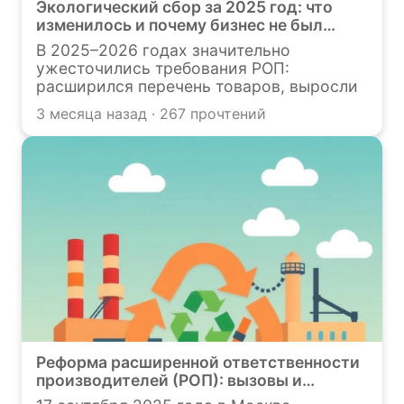
видами отходов.
Экологический сбор за 2025 год: что
изменилось и почему бизнес не был
готов
В 2025–2026 годах значительно
ужесточились требования РОП:
расширился перечень товаров, выросли
нормативы утилизации, ставки экосбора
3 месяца назад · 267 прочтений
и штрафы, а контроль стал более
строгим. Эти изменения увеличили
финансовую нагрузку на бизнес и
усложнили отчётность. Чтобы снизить
риски и избежать переплат, компаниям
необходимо заранее провести расчёты и
организовать выполнение нормативов
утилизации.
Реформа расширенной ответственности
производителей (РОП): вызовы и
перспективы развития отрасли