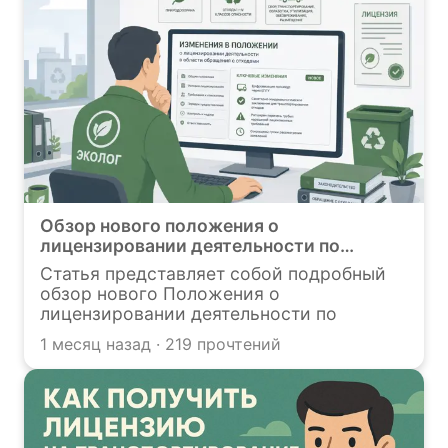
Обзор нового положения о
лицензировании деятельности по
обращению с отходами I–IV классов
Статья представляет собой подробный
опасности
обзор нового Положения о
лицензировании деятельности по
обращению с отходами I–IV классов
1 месяц назад · 219 прочтений
опасности, утвержденного
Постановлением Правительства РФ от
02.06.2026 № 675 (вступает в силу 1
сентября 2026 года).