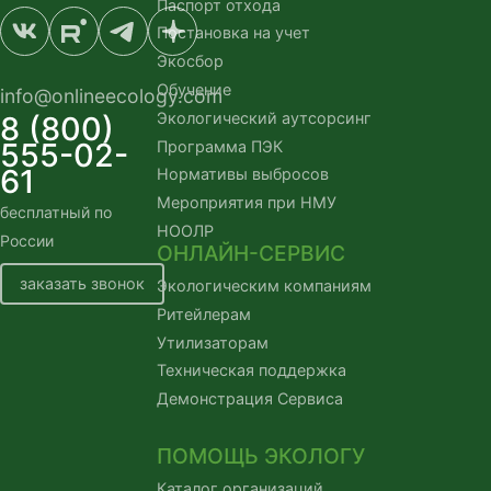
Паспорт отхода
Постановка на учет
Экосбор
Обучение
info@onlineecology.com
Экологический аутсорсинг
8 (800)
555-02-
Программа ПЭК
61
Нормативы выбросов
Мероприятия при НМУ
бесплатный по
НООЛР
России
ОНЛАЙН-СЕРВИС
заказать звонок
Экологическим компаниям
Ритейлерам
Утилизаторам
Техническая поддержка
Демонстрация Сервиса
ПОМОЩЬ ЭКОЛОГУ
Каталог организаций