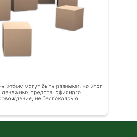
ны этому могут быть разными, но итог
и денежных средств, офисного
ровождение, не беспокоясь о
аботающий в сфере экологического
лучае правильно и удобно
айн Экология» по использованию