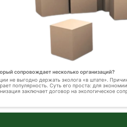
оторый сопровождает несколько организаций?
ации не выгодно держать эколога «в штате». Причи
рает популярность. Суть его проста: для экономи
анизация заключает договор на экологическое соп
 в области охраны окружающей среды. Эколог, р
организаций в разных регионах РФ. Как в таком с
тавили несколько рекомендаций от команды «Онл
творной и структурированной работы.