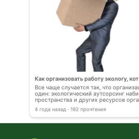
Как организовать работу экологу, к
Все чаще случается так, что организ
один: экологический аутсорсинг наби
пространства и других ресурсов орг
невыполнении норм законодательства
4 года назад · 192 прочтения
аутсорсинга, может вести множество 
организовать свою работу? Мы предс
современных инструментов для плодо